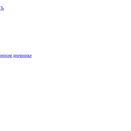
ТЬ
ронном дневнике