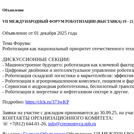
Объявление
VII МЕЖДУНАРОДНЫЙ ФОРУМ РОБОТИЗАЦИИ (ВЫСТАВКА) 19 - 21
Объявление от
01 декабря 2025 года
Тема Форума:
Роботизация как национальный приоритет отечественного техн
ДИСКУССИОННЫЕ СЕКЦИИ:
- Машиностроение будущего: роботизация как ключевой факто
- Цифровые двойники и интеллектуальное управление роботи
- Роботизация складской логистики и маркетплейсов: эффектив
- Роботизация в агропромышленном комплексе, пищевом и фар
- Сервисная и андроидная робототехника, беспилотный трансп
- Роботизация в энергетике и нефтегазовом секторе и другие.
Подробно:
https://clck.ru/373wKP
Заявки на участие с докладом принимаются до 30.09.25, на участ
КОНТАКТЫ ОРГАНИЗАЦИОННОГО КОМИТЕТА:
☏ +7(812) 644-01-26,
info@creonomyca.spb.ru
Вы здесь:
Главная
Объявления
Объявление: VII МЕЖДУНАР