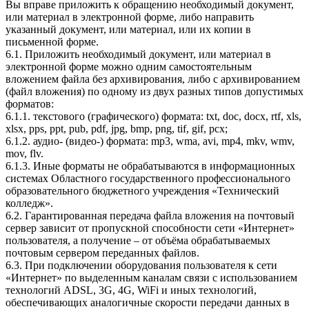
Вы вправе приложить к обращению необходимый документ,
или материал в электронной форме, либо направить
указанный документ, или материал, или их копии в
письменной форме.
6.1. Приложить необходимый документ, или материал в
электронной форме можно одним самостоятельным
вложением файла без архивирования, либо с архивированием
(файл вложения) по одному из двух разных типов допустимых
форматов:
6.1.1. текстового (графического) формата: txt, doc, docx, rtf, xls,
xlsx, pps, ppt, pub, pdf, jpg, bmp, png, tif, gif, pcx;
6.1.2. аудио- (видео-) формата: mp3, wma, avi, mp4, mkv, wmv,
mov, flv.
6.1.3. Иные форматы не обрабатываются в информационных
системах Областного государственного профессионального
образовательного бюджетного учреждения «Технический
колледж».
6.2. Гарантированная передача файла вложения на почтовый
сервер зависит от пропускной способности сети «Интернет»
пользователя, а получение – от объёма обрабатываемых
почтовым сервером переданных файлов.
6.3. При подключении оборудования пользователя к сети
«Интернет» по выделенным каналам связи с использованием
технологий ADSL, 3G, 4G, WiFi и иных технологий,
обеспечивающих аналогичные скорости передачи данных в