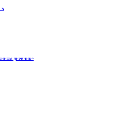
ТЬ
ронном дневнике